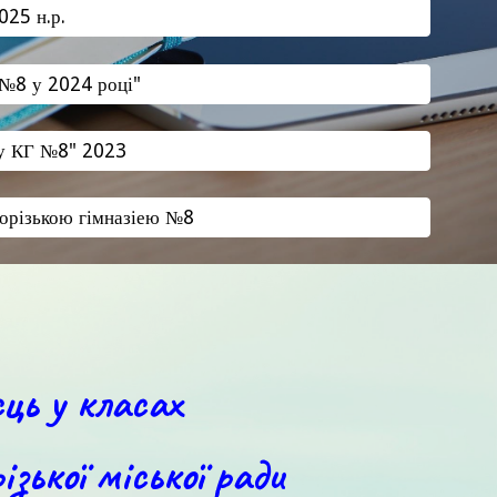
025 н.р.
 №8 у 2024 році"
су КГ №8" 2023
ворізькою гімназіею №8
сць у класах
ізької міської ради