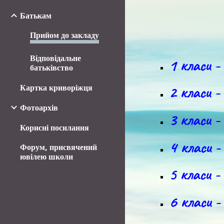
Батькам
Прийом до закладу
Відповідальне
1 класи -
батьківство
2 класи -
Картка криворіжця
Фотоархів
3 класи -
Корисні посилання
4 класи -
Форум, присвячений
ювілею школи
5 класи -
6 класи -