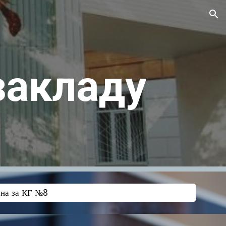
ion
закладу
ена за КГ №8