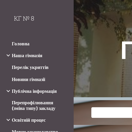
Sk
КГ № 8
Головна
Наша гімназія
Перелік укриттів
Новини гімназії
Публічна інформація
Перепрофілювання
(зміна типу) закладу
Освітній процес
Мовне законодавство