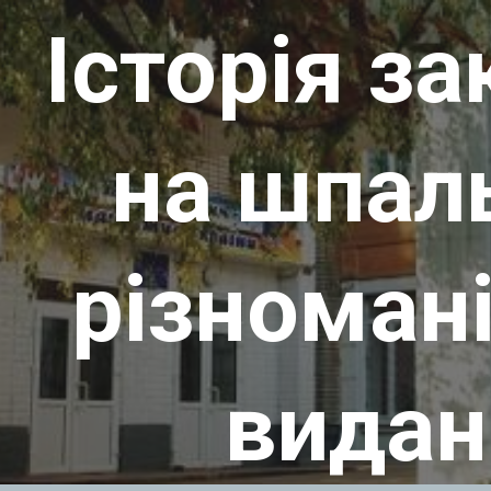
Історія з
ip to main content
Skip to navigat
на шпал
різноман
видан