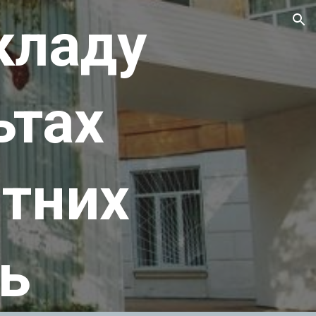
акладу
ion
ьтах
ітних
ь