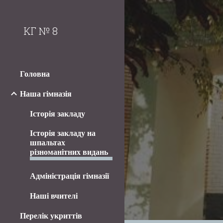
Sk
КГ № 8
Головна
Наша гімназія
Історія закладу
Історія закладу на
шпальтах
різноманітних видань
Адміністрація гімназії
Наші вчителі
Перелік укриттів