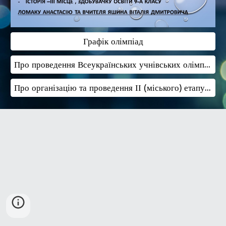
Графік олімпіад
Про проведення Всеукраїнських учнівських олімпіад із навчальних предметів
Про організацію та проведення ІІ (міського) етапу Всеукраїнських учнівських олімпіад