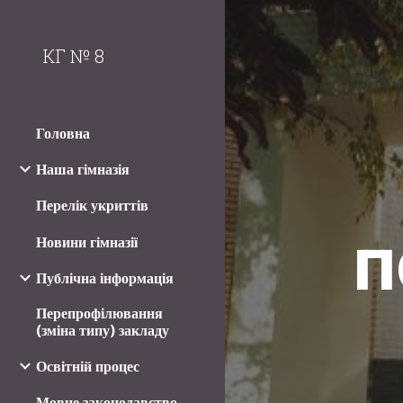
Sk
КГ № 8
Головна
Наша гімназія
Перелік укриттів
п
Новини гімназії
Публічна інформація
Перепрофілювання
(зміна типу) закладу
Освітній процес
Мовне законодавство