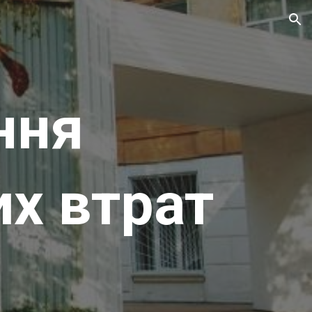
ion
ння
их втрат