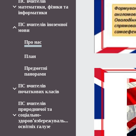
ПС вчителів
математики, фізики та
інформатики
ПС вчителів іноземної
мови
Про нас
План
Предметні
панорами
ПС вчителів
початкових класів
ПС вчителів
природничої та
соціально-
здоров'язбережувальної
освітніх галузе