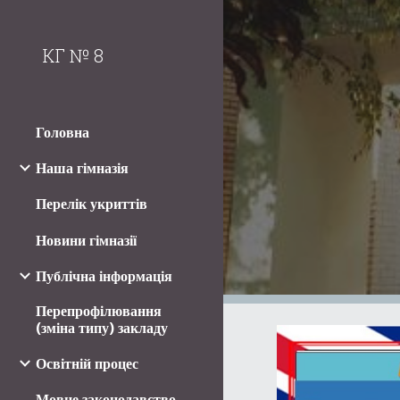
Sk
КГ № 8
Головна
Наша гімназія
Перелік укриттів
Новини гімназії
Публічна інформація
Перепрофілювання
(зміна типу) закладу
Освітній процес
Мовне законодавство