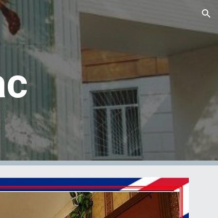
ion
ас