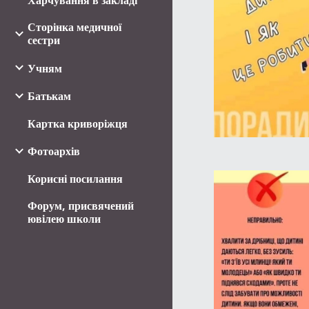
Харчування в закладі
Сторінка медичної
сестри
Учням
Батькам
Картка криворіжця
Фотоархів
Корисні посилання
Форум, присвячений
ювілею школи