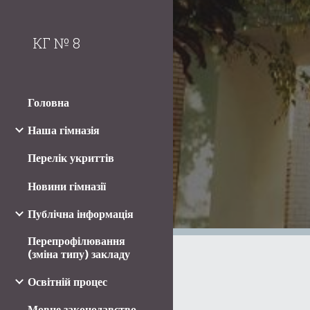
Sk
КГ № 8
Головна
Наша гімназія
Перелік укриттів
Новини гімназії
Публічна інформація
Перепрофілювання
(зміна типу) закладу
Освітній процес
Мовне законодавство