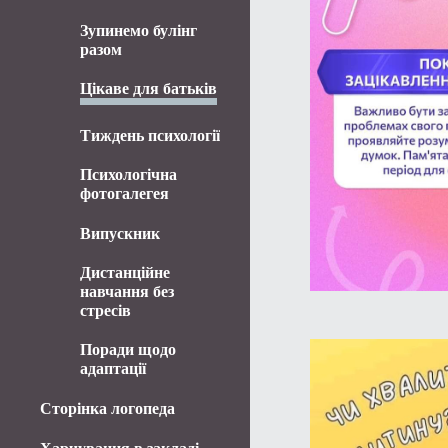
Зупинемо булінг
разом
Цікаве для батьків
Тиждень психології
Психологічна
фотогалегея
Випускник
Дистанційне
навчання без
стресів
Поради щодо
адаптації
Сторінка логопеда