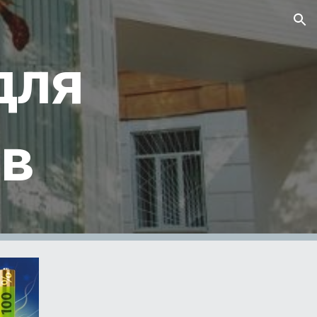
ion
для
ів