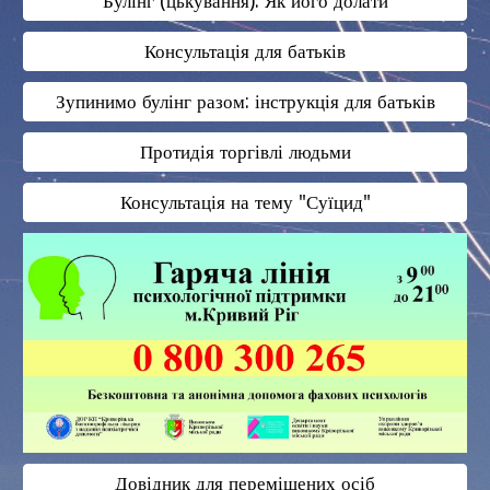
Булінг (цькування). Як його долати
Консультація для батьків
Зупинимо булінг разом: інструкція для батьків
Протидія торгівлі людьми
Консультація на тему "Суїцид"
Довідник для переміщених осіб