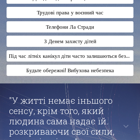
Трудові права у воєнний час
Телефони Ла Стради
З Денем захисту дітей
Під час літніх канікул діти часто залишаються без догляду
Будьте обережні! Вибухова небезпека
"У житті немає іньшого
сенсу, крім того, який
людина сама надає їй.
розкриваючи свої сили,