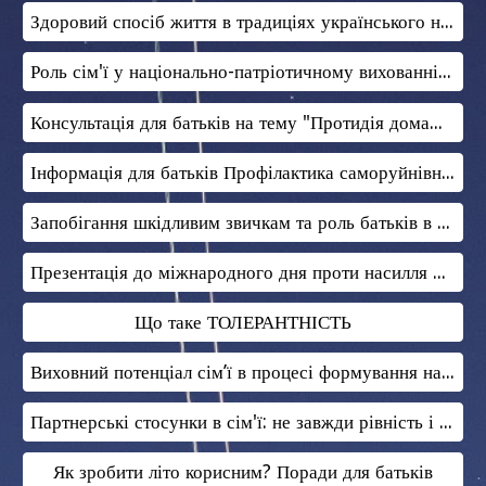
Здоровий спосіб життя в традиціях українського народу
Роль сім'ї у національно-патріотичному вихованні дітей
Консультація для батьків на тему "Протидія домашньому насильству"
Інформація для батьків Профілактика саморуйнівної поведінки
Запобігання шкідливим звичкам та роль батьків в розвитку стійкої потреби дітей щодо здорового способу життя
Презентація до міжнародного дня проти насилля над жінками
Що таке ТОЛЕРАНТНІСТЬ
Виховний потенціал сім’ї в процесі формування навичок здорового способу життя
Партнерські стосунки в сім'ї: не завжди рівність і не всім під силу
Як зробити літо корисним? Поради для батьків