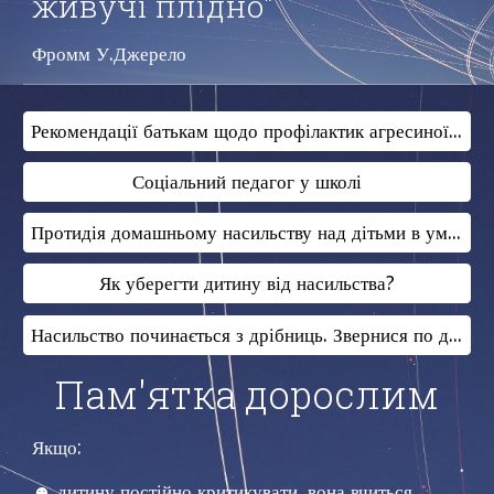
живучі плідно"
Фромм У.Джерело
Рекомендації батькам щодо профілактик агресиної поведінки підлітків
Соціальний педагог у школі
Протидія домашньому насильству над дітьми в умовах дистанційного навчанння
Як уберегти дитину від насильства?
Насильство починається з дрібниць. Звернися по допомогу!
Пам'ятка дорослим
Якщо:
☻ дитину постійно критикувати, вона вчиться