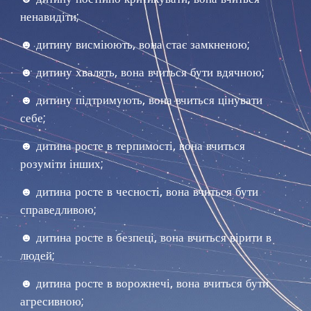
ненавидіти;
☻ дитину висміюють, вона стає замкненою;
☻ дитину хвалять, вона вчиться бути вдячною;
☻ дитину підтримують, вона вчиться цінувати
себе;
☻ дитина росте в терпимості, вона вчиться
розуміти інших;
☻ дитина росте в чесності, вона вчиться бути
справедливою;
☻ дитина росте в безпеці, вона вчиться вірити в
людей;
☻ дитина росте в ворожнечі, вона вчиться бути
агресивною;